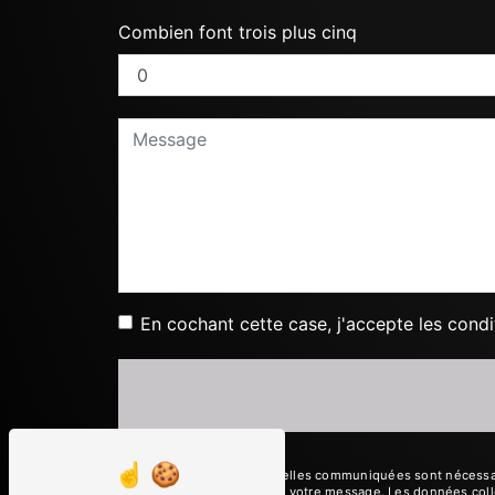
Combien font trois plus cinq
En cochant cette case, j'accepte les condi
** Les données personnelles communiquées sont nécessaires
le seul but de répondre à votre message. Les données coll