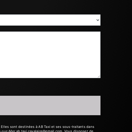
lles sont destinées à AB Taxi et ses sous-traitants dans
e-sur-Mer ab.taxi.cavalaire@gmail.com. Vous disposez de