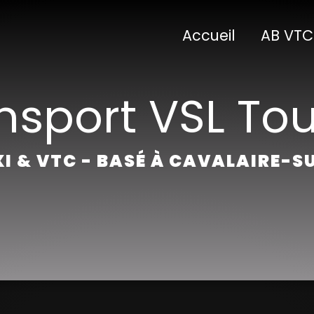
Accueil
AB VTC
nsport VSL To
I & VTC - BASÉ À CAVALAIRE-