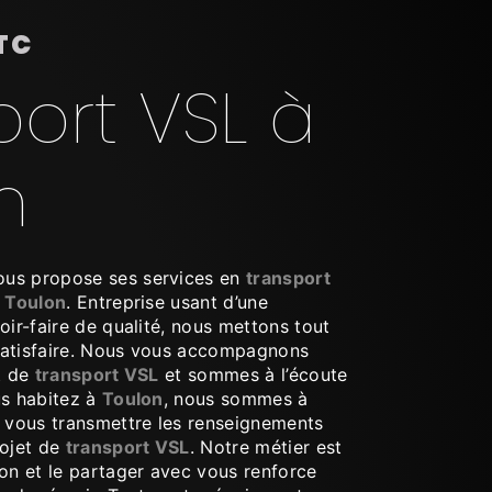
TC
port VSL à
n
us propose ses services en
transport
à
Toulon
. Entreprise usant d’une
oir-faire de qualité, nous mettons tout
satisfaire. Nous vous accompagnons
t de
transport VSL
et sommes à l’écoute
us habitez à
Toulon
, nous sommes à
r vous transmettre les renseignements
rojet de
transport VSL
. Notre métier est
ion et le partager avec vous renforce