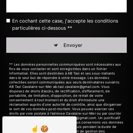
En cochant cette case, j'accepte les conditions
particulières ci-dessous **
Envoyer
** Les données personnelles communiquées sont nécessaires aux
fins de vous contacter et sont enregistrées dans un fichier
informatisé. Elles sont destinées à AB Taxi et ses sous-traitants
dans le seul but de répondre à votre message. Les données
collectées seront communiquées aux seuls destinataires suivants:
AB Taxi Cavalaire-sur-Mer ab.taxi.cavalaire@gmail.com. Vous
disposez de droits d’accès, de rectification, d’effacement, de
portabilité, de limitation, d’opposition, de retrait de votre
consentement à tout moment et du droit d’introduire une
réclamation auprès d’une autorité de contrôle, ainsi que d’organiser
le sort de vos données post-mortem. Vous pouvez exercer ces
droits par voie postale à l'adresse Cavalaire-sur-Mer ou par courrier
électronique à l'adresse ab.taxi.cavalaire@gmail.com. Un justificatif
d'identité pourra vous être demandé. Nous conservons vos données
pendant la période de prise de contact puis pendant la durée de
prescription légale aux fins probatoires et de gestion des