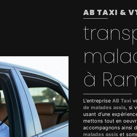
AB TAXI & V
trans
malad
à Ram
L’entreprise
AB Taxi
vo
de malades assis
, si
usant d’une expérience
mettons tout en oeuvr
accompagnons ainsi d
malades assis
et somm