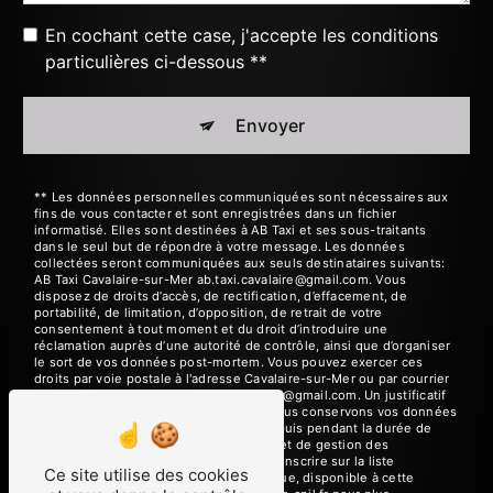
En cochant cette case, j'accepte les conditions
particulières ci-dessous **
Envoyer
** Les données personnelles communiquées sont nécessaires aux
fins de vous contacter et sont enregistrées dans un fichier
informatisé. Elles sont destinées à AB Taxi et ses sous-traitants
dans le seul but de répondre à votre message. Les données
collectées seront communiquées aux seuls destinataires suivants:
AB Taxi Cavalaire-sur-Mer ab.taxi.cavalaire@gmail.com. Vous
disposez de droits d’accès, de rectification, d’effacement, de
portabilité, de limitation, d’opposition, de retrait de votre
consentement à tout moment et du droit d’introduire une
réclamation auprès d’une autorité de contrôle, ainsi que d’organiser
le sort de vos données post-mortem. Vous pouvez exercer ces
droits par voie postale à l'adresse Cavalaire-sur-Mer ou par courrier
électronique à l'adresse ab.taxi.cavalaire@gmail.com. Un justificatif
d'identité pourra vous être demandé. Nous conservons vos données
pendant la période de prise de contact puis pendant la durée de
prescription légale aux fins probatoires et de gestion des
contentieux. Vous avez le droit de vous inscrire sur la liste
Ce site utilise des cookies
d'opposition au démarchage téléphonique, disponible à cette