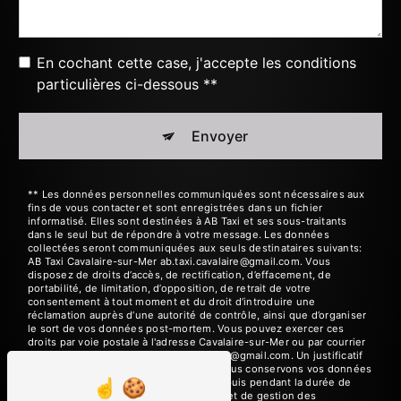
En cochant cette case, j'accepte les conditions
particulières ci-dessous **
Envoyer
** Les données personnelles communiquées sont nécessaires aux
fins de vous contacter et sont enregistrées dans un fichier
informatisé. Elles sont destinées à AB Taxi et ses sous-traitants
dans le seul but de répondre à votre message. Les données
collectées seront communiquées aux seuls destinataires suivants:
AB Taxi Cavalaire-sur-Mer ab.taxi.cavalaire@gmail.com. Vous
disposez de droits d’accès, de rectification, d’effacement, de
portabilité, de limitation, d’opposition, de retrait de votre
consentement à tout moment et du droit d’introduire une
réclamation auprès d’une autorité de contrôle, ainsi que d’organiser
le sort de vos données post-mortem. Vous pouvez exercer ces
droits par voie postale à l'adresse Cavalaire-sur-Mer ou par courrier
électronique à l'adresse ab.taxi.cavalaire@gmail.com. Un justificatif
d'identité pourra vous être demandé. Nous conservons vos données
pendant la période de prise de contact puis pendant la durée de
prescription légale aux fins probatoires et de gestion des