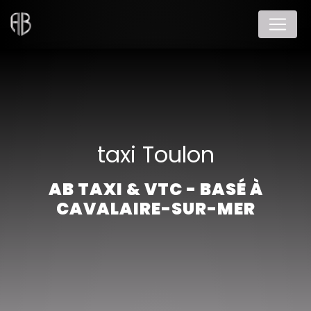
Panneau de gestion des cookies
taxi Toulon
AB TAXI & VTC - BASÉ À
CAVALAIRE-SUR-MER