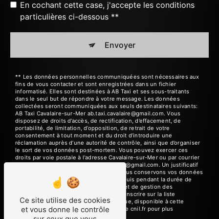
En cochant cette case, j'accepte les conditions
particulières ci-dessous **
Envoyer
** Les données personnelles communiquées sont nécessaires aux
fins de vous contacter et sont enregistrées dans un fichier
informatisé. Elles sont destinées à AB Taxi et ses sous-traitants
dans le seul but de répondre à votre message. Les données
collectées seront communiquées aux seuls destinataires suivants:
AB Taxi Cavalaire-sur-Mer ab.taxi.cavalaire@gmail.com. Vous
disposez de droits d’accès, de rectification, d’effacement, de
portabilité, de limitation, d’opposition, de retrait de votre
consentement à tout moment et du droit d’introduire une
réclamation auprès d’une autorité de contrôle, ainsi que d’organiser
le sort de vos données post-mortem. Vous pouvez exercer ces
droits par voie postale à l'adresse Cavalaire-sur-Mer ou par courrier
électronique à l'adresse ab.taxi.cavalaire@gmail.com. Un justificatif
d'identité pourra vous être demandé. Nous conservons vos données
pendant la période de prise de contact puis pendant la durée de
prescription légale aux fins probatoires et de gestion des
contentieux. Vous avez le droit de vous inscrire sur la liste
Ce site utilise des cookies
d'opposition au démarchage téléphonique, disponible à cette
et vous donne le contrôle
adresse:
Bloctel.gouv.fr
. Consultez le site cnil.fr pour plus
d’informations sur vos droits.
sur ceux que vous