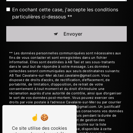
En cochant cette case, j'accepte les conditions
particulières ci-dessous **
Envoyer
** Les données personnelles communiquées sont nécessaires aux
fins de vous contacter et sont enregistrées dans un fichier
informatisé. Elles sont destinées à AB Taxi et ses sous-traitants
dans le seul but de répondre à votre message. Les données
collectées seront communiquées aux seuls destinataires suivants:
AB Taxi Cavalaire-sur-Mer ab.taxi.cavalaire@gmail.com. Vous
disposez de droits d’accès, de rectification, d’effacement, de
portabilité, de limitation, d’opposition, de retrait de votre
consentement à tout moment et du droit d’introduire une
réclamation auprès d’une autorité de contrôle, ainsi que d’organiser
le sort de vos données post-mortem. Vous pouvez exercer ces
droits par voie postale à l'adresse Cavalaire-sur-Mer ou par courrier
électronique à l'adresse ab.taxi.cavalaire@gmail.com. Un justificatif
d'identité pourra vous être demandé. Nous conservons vos données
pendant la période de prise de contact puis pendant la durée de
prescription légale aux fins probatoires et de gestion des
contentieux. Vous avez le droit de vous inscrire sur la liste
Ce site utilise des cookies
d'opposition au démarchage téléphonique, disponible à cette