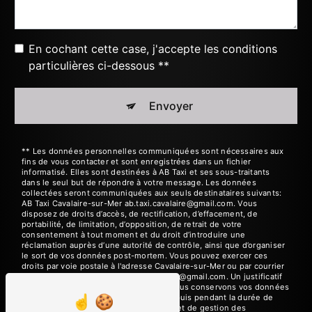
En cochant cette case, j'accepte les conditions
particulières ci-dessous **
Envoyer
** Les données personnelles communiquées sont nécessaires aux
fins de vous contacter et sont enregistrées dans un fichier
informatisé. Elles sont destinées à AB Taxi et ses sous-traitants
dans le seul but de répondre à votre message. Les données
collectées seront communiquées aux seuls destinataires suivants:
AB Taxi Cavalaire-sur-Mer ab.taxi.cavalaire@gmail.com. Vous
disposez de droits d’accès, de rectification, d’effacement, de
portabilité, de limitation, d’opposition, de retrait de votre
consentement à tout moment et du droit d’introduire une
réclamation auprès d’une autorité de contrôle, ainsi que d’organiser
le sort de vos données post-mortem. Vous pouvez exercer ces
droits par voie postale à l'adresse Cavalaire-sur-Mer ou par courrier
électronique à l'adresse ab.taxi.cavalaire@gmail.com. Un justificatif
d'identité pourra vous être demandé. Nous conservons vos données
pendant la période de prise de contact puis pendant la durée de
prescription légale aux fins probatoires et de gestion des