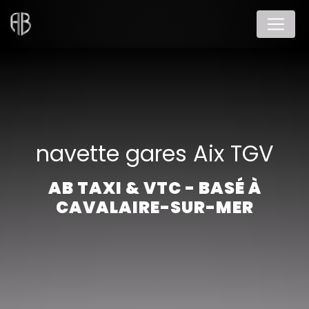
Panneau de gestion des cookies
navette gares Aix TGV
AB TAXI & VTC - BASÉ À
CAVALAIRE-SUR-MER