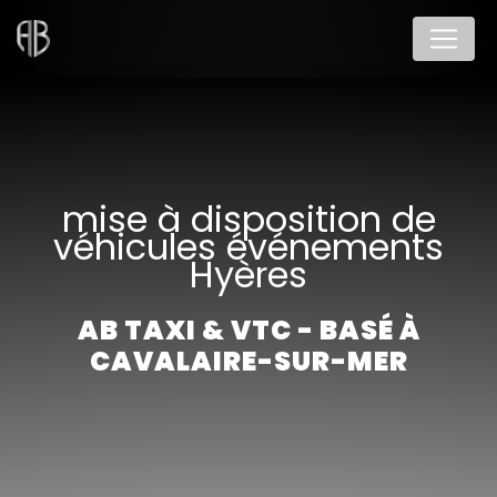
Panneau de gestion des cookies
mise à disposition de
véhicules événements
Hyères
AB TAXI & VTC - BASÉ À
CAVALAIRE-SUR-MER