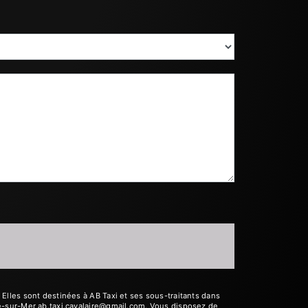
lles sont destinées à AB Taxi et ses sous-traitants dans
e-sur-Mer ab.taxi.cavalaire@gmail.com. Vous disposez de