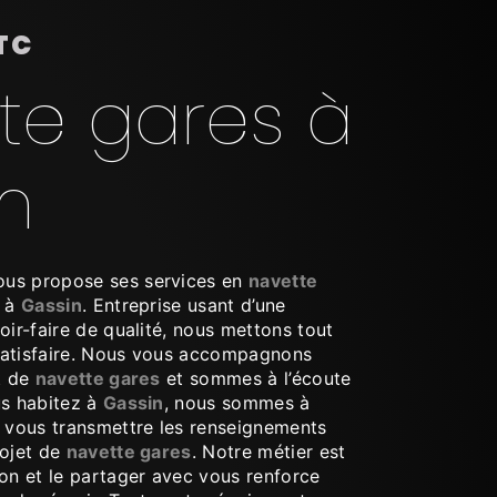
TC
te gares à
n
us propose ses services en
navette
z à
Gassin
. Entreprise usant d’une
oir-faire de qualité, nous mettons tout
satisfaire. Nous vous accompagnons
t de
navette gares
et sommes à l’écoute
us habitez à
Gassin
, nous sommes à
r vous transmettre les renseignements
rojet de
navette gares
. Notre métier est
ion et le partager avec vous renforce