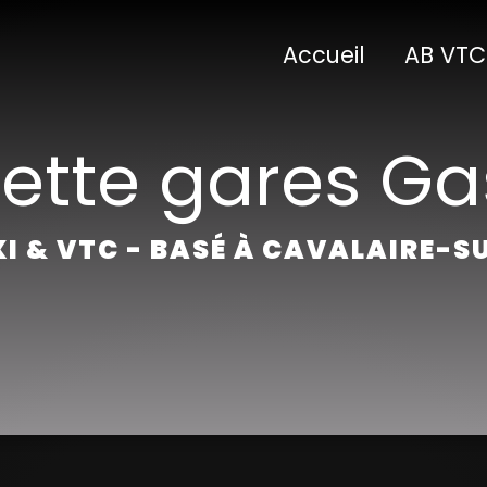
Accueil
AB VTC
ette gares Ga
I & VTC - BASÉ À CAVALAIRE-