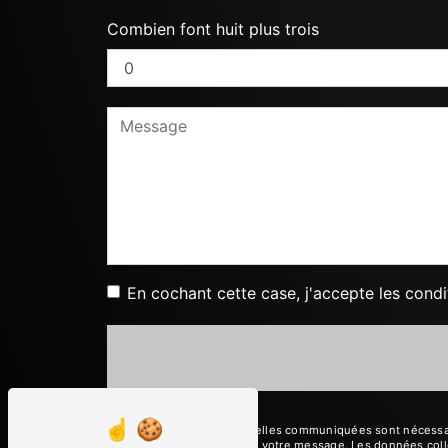
Combien font huit plus trois
En cochant cette case, j'accepte les condi
** Les données personnelles communiquées sont nécessaires
le seul but de répondre à votre message. Les données coll