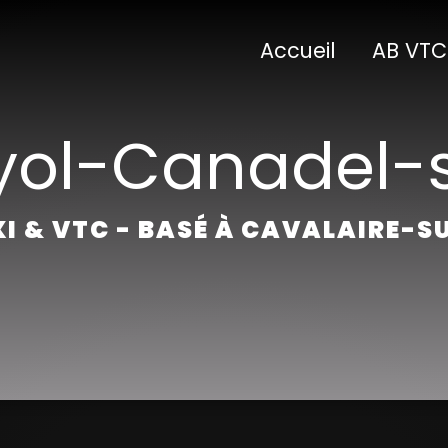
Accueil
AB VTC
ayol-Canadel-
I & VTC - BASÉ À CAVALAIRE-