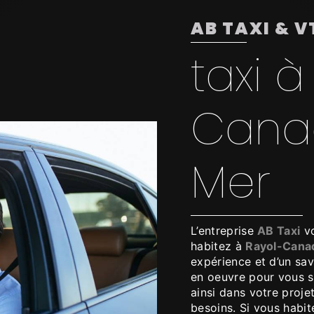
AB TAXI & V
taxi à
Canad
Mer
L’entreprise
AB Taxi
vo
habitez à
Rayol-Cana
expérience et d’un sav
en oeuvre pour vous 
ainsi dans votre proje
besoins. Si vous habi