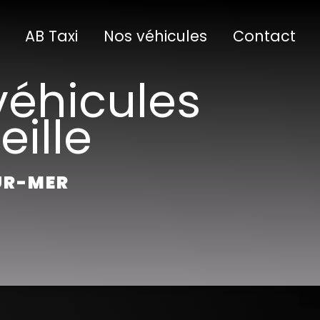
AB Taxi
Nos véhicules
Contact
véhicules
ille
SUR-MER