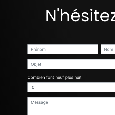
N'hésite
Combien font neuf plus huit