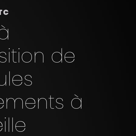
TC
à
sition de
ules
ements à
lle