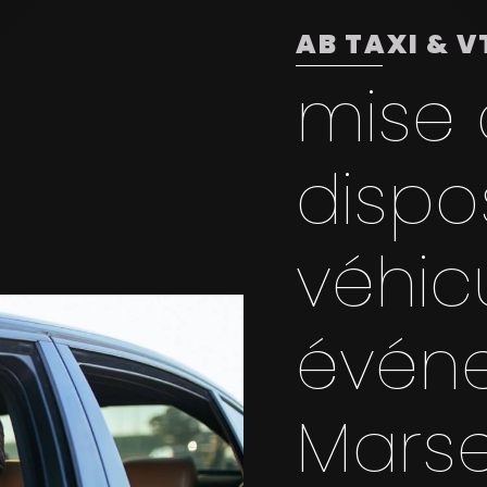
AB TAXI & V
mise 
dispo
véhic
évén
Marsei