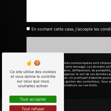
En cochant cette case, j'accepte les condi
** Les données personnelles communiquées sont nécessaires
le seul but de répondre à votre message. Les données coll
droits d’accès, de rectification, d’effacement, de portabili
Ce site utilise des cookies
de contrôle, ainsi que d’organiser le sort de vos données 
et vous donne le contrôle
ab.taxi.cavalaire@gmail.com. Un justificatif d'identité po
sur ceux que vous
aux fins probatoires et de gestion des contentieux. Vous av
site cnil.fr pour plus d’informations sur vos droits.
souhaitez activer
Tout accepter
Tout refuser