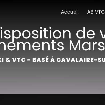
Accueil
AB VTC
isposition de 
nements Marse
I & VTC - BASÉ À CAVALAIRE-